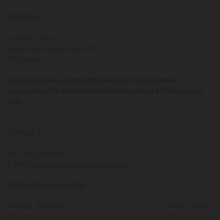
Adresse
Dr. Berger Julia
Lobenhauerngasse 38/8-10
1170 Wien
Leider ist meine Zahnarztpraxis nicht barrierefrei
zugänglich. Die Ordination befindet sich im 2. Stock ohne
Lift.
Kontakt
Tel.:
+43 1 4807541
E-Mail:
office@zahnaerztin-hernals.at
Ordinationszeiten
Montag - Mittwoch
08:30 - 16:00
Donnerstag
09:30 - 16:00